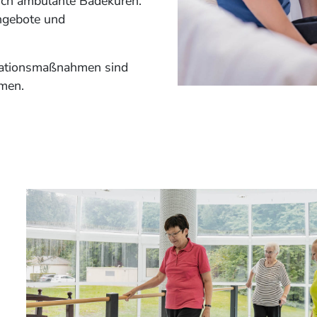
uch ambulante Badekuren.
Angebote und
tationsmaßnahmen sind
men.