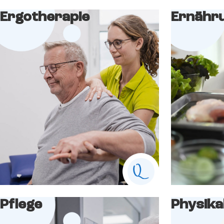
Ergotherapie
Ernähr
Pflege
Physika