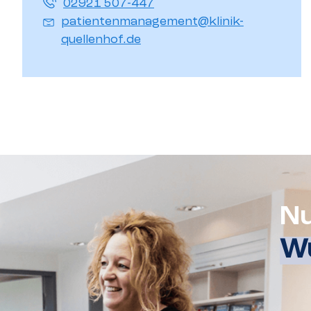
02921 507-447
patientenmanagement@klinik-
quellenhof.de
Nu
Wu